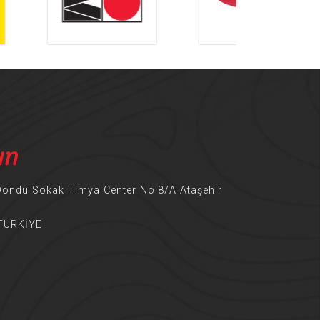
ın
Döndü Sokak Timya Center No:8/A Ataşehir
 TÜRKİYE