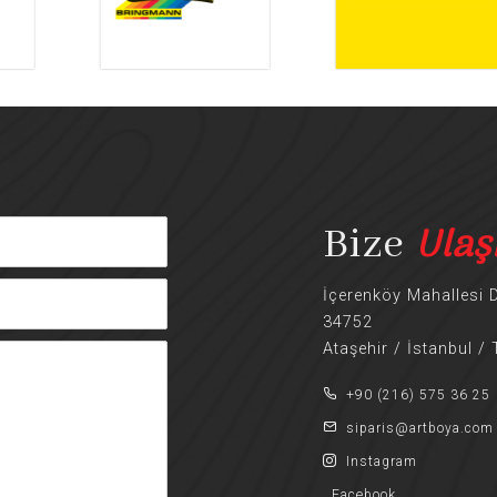
Ulaş
Bize
İçerenköy Mahallesi 
34752
Ataşehir / İstanbul /
+90 (216) 575 36 25
siparis@artboya.com
Instagram
Facebook