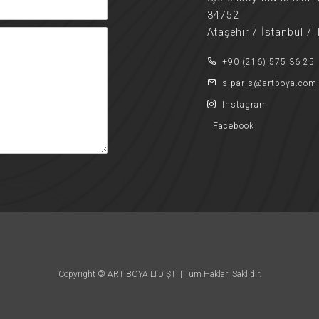
34752
Ataşehir / İstanbul /
+90 (216) 575 36 25
siparis@artboya.com
Instagram
Facebook
Copyright © ART BOYA LTD ŞTİ | Tüm Hakları Saklıdır.