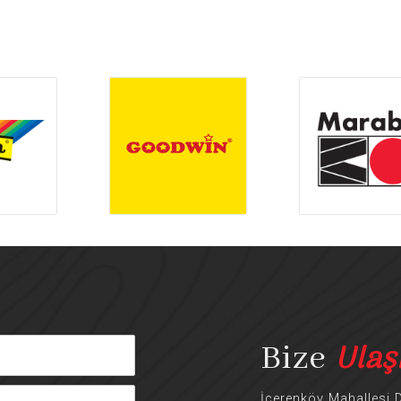
Ulaş
Bize
İçerenköy Mahallesi 