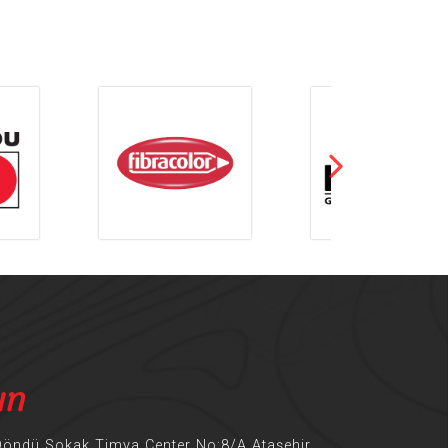
ın
Döndü Sokak Timya Center No:8/A Ataşehir