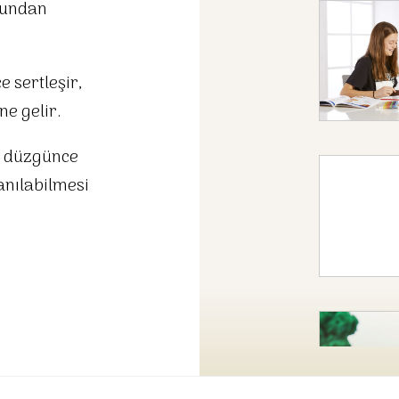
mundan
 sertleşir,
ne gelir.
 düzgünce
anılabilmesi