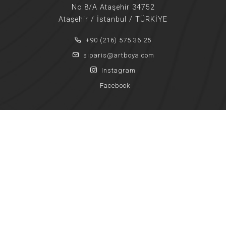
No:8/A Ataşehir 34752
Ataşehir / İstanbul / TÜRKİYE
+90 (216) 575 36 25
siparis@artboya.com
Instagram
Facebook
Copyright © ART BOYA LTD ŞTİ | Tüm Hakları Saklıdır.